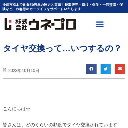
内
沖縄市松本で創業50周年の歴史と実績！新車販売・車検・保険・一般整備・保
険など、お客様のカーライフをサポートいたします
容
を
ス
キ
ッ
プ
タイヤ交換って…いつするの？
2023年10月10日
こんにちは☆
皆さんは、どのくらいの頻度でタイヤ交換されています