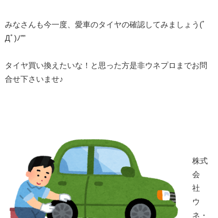
みなさんも今一度、愛車のタイヤの確認してみましょう(ﾟ
Дﾟ)ﾉ””
タイヤ買い換えたいな！と思った方是非ウネプロまでお問
合せ下さいませ♪
株式
会
社
ウ
ネ・