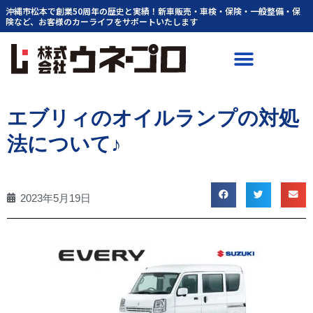
内
沖縄市松本で創業50周年の歴史と実績！新車販売・車検・保険・一般整備・保
険など、お客様のカーライフをサポートいたします
容
を
ス
キ
ッ
プ
エブリィのオイルランプの対処
法について♪
2023年5月19日