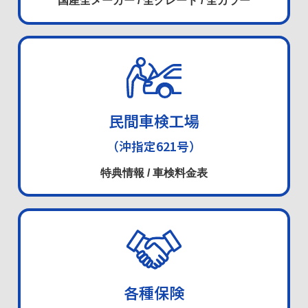
国産全メーカー / 全グレード
/
全カラー
民間車検工場
（沖指定621号）
特典情報 / 車検料金表
各種保険