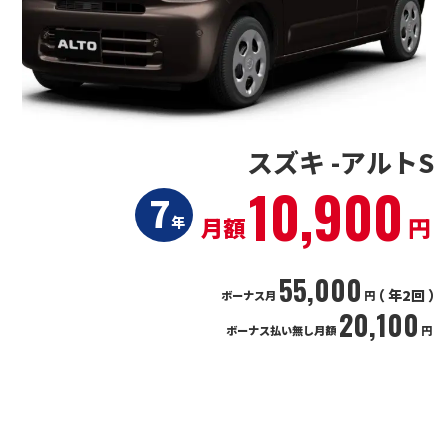
スズキ -アルトS
10,900
7
月額
円
年
55,000
（ 年2回 ）
ボーナス月
円
20,100
ボーナス払い無し月額
円