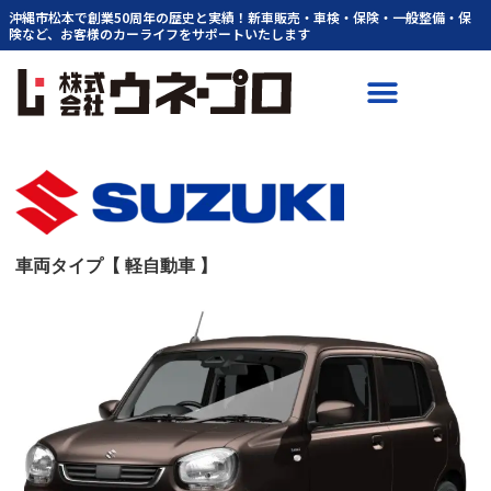
内
沖縄市松本で創業50周年の歴史と実績！新車販売・車検・保険・一般整備・保
険など、お客様のカーライフをサポートいたします
容
を
ス
キ
ッ
プ
車両タイプ【 軽自動車 】