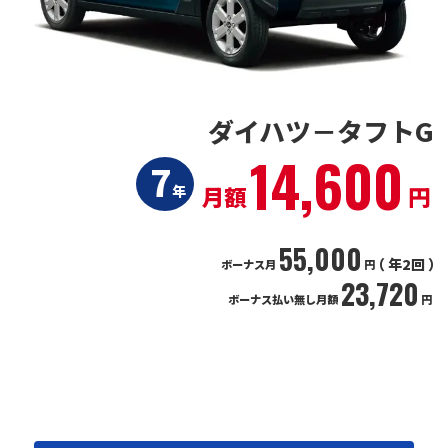
ダイハツ－タフトG
14,600
7
月額
円
年
55,000
（ 年2回 ）
ボーナス月
円
23,720
ボーナス払い無し月額
円