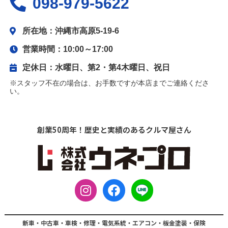
098-979-5622
所在地：沖縄市高原5-19-6
営業時間：10:00～17:00
定休日：水曜日、第2・第4木曜日、祝日
※スタッフ不在の場合は、お手数ですが本店までご連絡くださ
い。
創業50周年！歴史と実績のあるクルマ屋さん
I
F
L
n
a
I
s
c
N
t
e
E
新車・中古車・車検・修理・電気系統・エアコン・板金塗装・保険