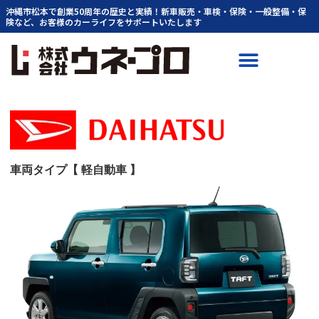
内
沖縄市松本で創業50周年の歴史と実績！新車販売・車検・保険・一般整備・保
険など、お客様のカーライフをサポートいたします
容
を
ス
キ
ッ
プ
車両タイプ【 軽自動車 】