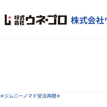
内
容
を
株式会社
ス
キ
ッ
プ
2026年1月27日
✳︎ジムニーノマド受注再開✳︎
✳︎
ジ
ム