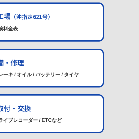
工場
（沖指定621号）
車検料金表
備・修理
レーキ / オイル / バッテリー / タイヤ
取付・交換
ドライブレコーダー / ETCなど