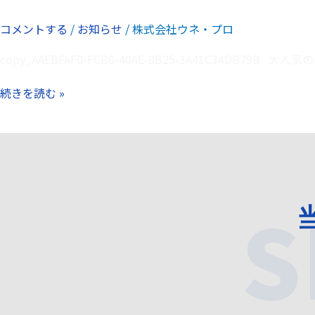
ニ
コメントする
/
お知らせ
/
株式会社ウネ・プロ
ー
ノ
copy_AAEBFAF0-FCB0-40AE-8B25-3A41C34DB7
マ
ド
続きを読む »
受
注
再
開
✳︎
S