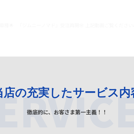
9B 大人気の車種🌟 『ジムニーノマド』受注再開🌸 上記動画ご覧ください&#
ERVIC
当店の充実した
サービス内
徹底的に、お客さま第一主義！！