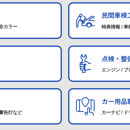
民間車検
全カラー
特典情報 / 
点検・整
エンジン / ブ
カー用品
 警告灯など
カーナビ / 