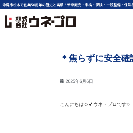
内
沖縄市松本で創業50周年の歴史と実績！新車販売・車検・保険・一般整備・保険
容
を
ス
キ
ッ
プ
＊焦らずに安全確
2025年6月6日
こんにちは☺💕ウネ・プロです✨