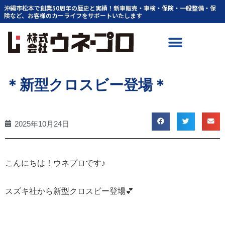
内
沖縄市松本で創業50周年の歴史と実績！新車販売・車検・保険・一般整備・保
険など、お客様のカーライフをサポートいたします
容
を
ス
キ
ッ
プ
＊新型クロスビー登場＊
2025年10月24日
こんにちは！ウネプロです♪
スズキ社から新型クロスビー登場💕