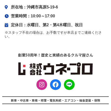
所在地：沖縄市高原5-19-6
営業時間：10:00～17:00
定休日：水曜日、第2・第4木曜日、祝日
※スタッフ不在の場合は、お手数ですが本店までご連絡くださ
い。
創業50周年！歴史と実績のあるクルマ屋さん
I
F
L
n
a
I
s
c
N
t
e
E
新車・中古車・車検・修理・電気系統・エアコン・板金塗装・保険
a
b
L