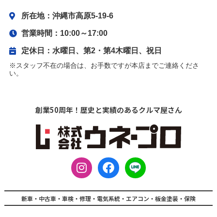
所在地：沖縄市高原5-19-6
営業時間：10:00～17:00
定休日：水曜日、第2・第4木曜日、祝日
※スタッフ不在の場合は、お手数ですが本店までご連絡くださ
い。
創業50周年！歴史と実績のあるクルマ屋さん
I
F
L
n
a
I
s
c
N
t
e
E
新車・中古車・車検・修理・電気系統・エアコン・板金塗装・保険
a
b
L