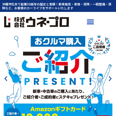
内
沖縄市松本で創業50周年の歴史と実績！新車販売・車検・保険・一般整備・保
険など、お客様のカーライフをサポートいたします
容
を
ス
キ
ッ
プ